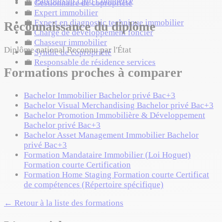
🏆
Parcoursup Lpro Commerce
💼
Gestionnaire de copropriété
💼
Expert immobilier
💼
Expert en diagnostic technique immobilier
Reconnaissance du diplôme
💼
Chargé de développement foncier
💼
Chasseur immobilier
Diplôme national
Reconnu par l'État
💼
Syndic de copropriété
💼
Responsable de résidence services
Formations proches à comparer
Bachelor Immobilier
Bachelor privé
Bac+3
Bachelor Visual Merchandising
Bachelor privé
Bac+3
Bachelor Promotion Immobilière & Développement
Bachelor privé
Bac+3
Bachelor Asset Management Immobilier
Bachelor
privé
Bac+3
Formation Mandataire Immobilier (Loi Hoguet)
Formation courte
Certification
Formation Home Staging
Formation courte
Certificat
de compétences (Répertoire spécifique)
← Retour à la liste des formations