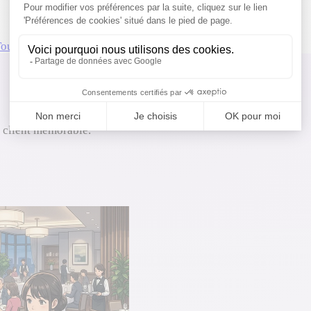
Tourisme
Maître d'hôtel
e client mémorable.