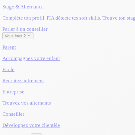
Stage & Alternance
Complète ton profil, l'IA détecte tes soft skills. Trouve ton sta
Parler à un conseiller
Vous êtes ?
Parent
Accompagnez votre enfant
École
Recrutez autrement
Entreprise
Trouvez vos alternants
Conseiller
Développez votre clientèle