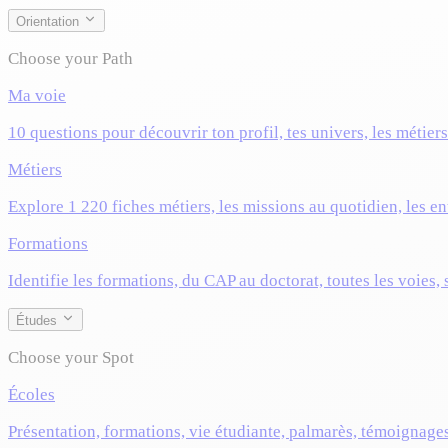
Orientation
Choose your Path
Ma voie
10 questions pour découvrir ton profil, tes univers, les métier
Métiers
Explore 1 220 fiches métiers, les missions au quotidien, les ent
Formations
Identifie les formations, du CAP au doctorat, toutes les voies,
Études
Choose your Spot
Écoles
Présentation, formations, vie étudiante, palmarès, témoignage