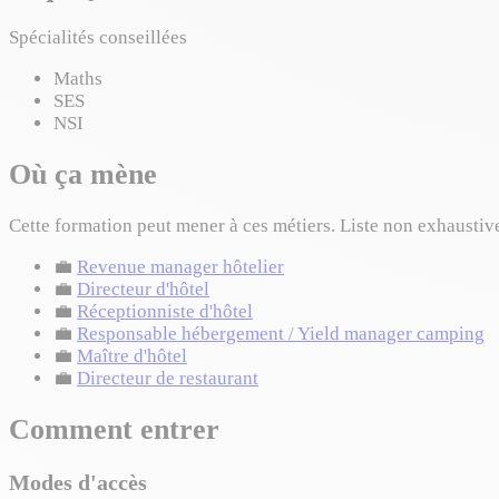
Spécialités conseillées
Maths
SES
NSI
Où ça mène
Cette formation peut mener à ces métiers. Liste non exhaustiv
💼
Revenue manager hôtelier
💼
Directeur d'hôtel
💼
Réceptionniste d'hôtel
💼
Responsable hébergement / Yield manager camping
💼
Maître d'hôtel
💼
Directeur de restaurant
Comment entrer
Modes d'accès