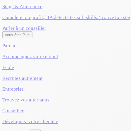
Stage & Alternance
Complète ton profil, l'IA détecte tes soft skills. Trouve ton sta
Parler à un conseiller
Vous êtes ?
Parent
Accompagnez votre enfant
École
Recrutez autrement
Entreprise
Trouvez vos alternants
Conseiller
Développez votre clientèle