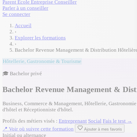
Parent
École
Entreprise
Conseiller
Parler à un conseiller
Se connecter
Accueil
›
Explorer les formations
›
Bachelor Revenue Management & Distribution Hôtelièr
Hôtellerie, Gastronomie & Tourisme
🎓 Bachelor privé
Bachelor Revenue Management & Distr
Business, Commerce & Management, Hôtellerie, Gastronomie &
d'hôtel et Réceptionniste d'hôtel.
Profils des métiers visés :
Entreprenant
Social
Fais le test →
📍 Voir où suivre cette formation
Ajouter à mes favoris
Initial ou alternance