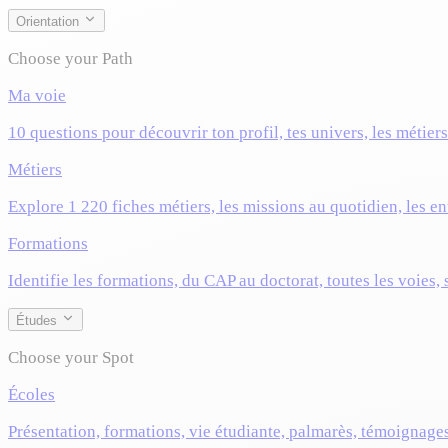
Orientation
Choose your Path
Ma voie
10 questions pour découvrir ton profil, tes univers, les métier
Métiers
Explore 1 220 fiches métiers, les missions au quotidien, les ent
Formations
Identifie les formations, du CAP au doctorat, toutes les voies,
Études
Choose your Spot
Écoles
Présentation, formations, vie étudiante, palmarès, témoignage