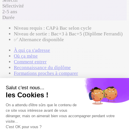
Sélectif
Sélectivité
2-5 ans
Durée
Niveau requis :
CAP à Bac selon cycle
Niveau de sortie :
Bac+3 à Bac+5 (Diplôme Ferrandi)
✅ Alternance disponible
À qui ça s'adresse
Où ça mène
Comment entrer
Reconnaissance du diplôme
Formations proches à comparer
À qui ça s'adresse
Spécialités conseillées
Arts plastiques
Où ça mène