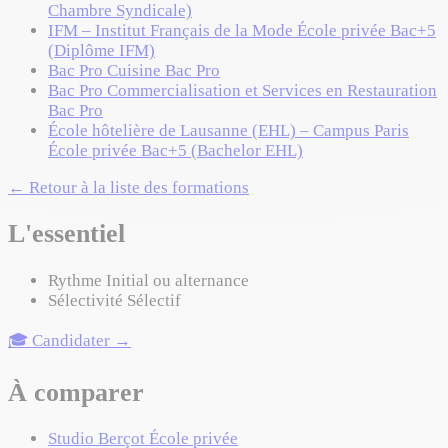
Chambre Syndicale)
IFM – Institut Français de la Mode
École privée
Bac+5
(Diplôme IFM)
Bac Pro Cuisine
Bac Pro
Bac Pro Commercialisation et Services en Restauration
Bac Pro
École hôtelière de Lausanne (EHL) – Campus Paris
École privée
Bac+5 (Bachelor EHL)
← Retour à la liste des formations
L'essentiel
Rythme
Initial ou alternance
Sélectivité
Sélectif
🎓 Candidater →
À comparer
Studio Berçot
École privée