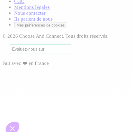
CGU
Mentions légales
Nous contacter
Ils parlent de nous
Mes préférences de cookies
© 2026 Choose And Connect. Tous droits réservés.
Fait avec ❤️ en France
.
Connexion requise
Connectez-vous pour accéder à cette fonctionnalité et
profiter de toutes les options disponibles.
Vous pourrez reprendre votre navigation après connexion.
Me connecter
Créer mon compte
Continuer sans compte