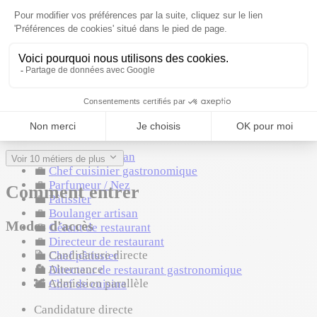
Cette formation peut mener à ces métiers. Liste non
exhaustive.
💼
Sommelier
💼
Chocolatier artisan
💼
Chef traiteur
💼
Traiteur / Chef traiteur
💼
Boulanger-Pâtissier
💼
Second de cuisine
💼
Confiseur artisan
Voir 10 métiers de plus
💼
Chef cuisinier gastronomique
💼
Parfumeur / Nez
Comment entrer
💼
Pâtissier
💼
Boulanger artisan
Modes d'accès
💼
Gérant de restaurant
💼
Directeur de restaurant
📝
Candidature directe
💼
Chef pâtissier
🔄
Alternance
💼
Directeur de restaurant gastronomique
🔀
Admission parallèle
💼
Chef de cuisine
Candidature directe