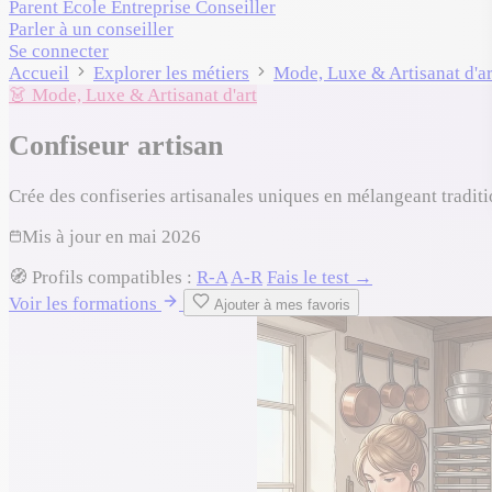
Parent
École
Entreprise
Conseiller
Parler à un conseiller
Se connecter
Accueil
Explorer les métiers
Mode, Luxe & Artisanat d'ar
👗 Mode, Luxe & Artisanat d'art
Confiseur artisan
Crée des confiseries artisanales uniques en mélangeant traditi
Mis à jour en
mai 2026
🧭
Profils compatibles :
R-A
A-R
Fais le test →
Voir les formations
Ajouter à mes favoris