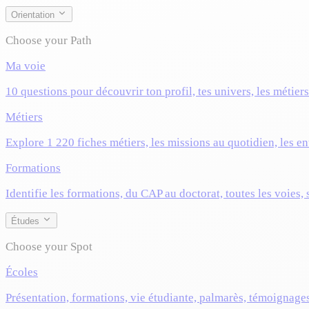
Orientation
Choose your Path
Ma voie
10 questions pour découvrir ton profil, tes univers, les métier
Métiers
Explore 1 220 fiches métiers, les missions au quotidien, les ent
Formations
Identifie les formations, du CAP au doctorat, toutes les voies,
Études
Choose your Spot
Écoles
Présentation, formations, vie étudiante, palmarès, témoignage