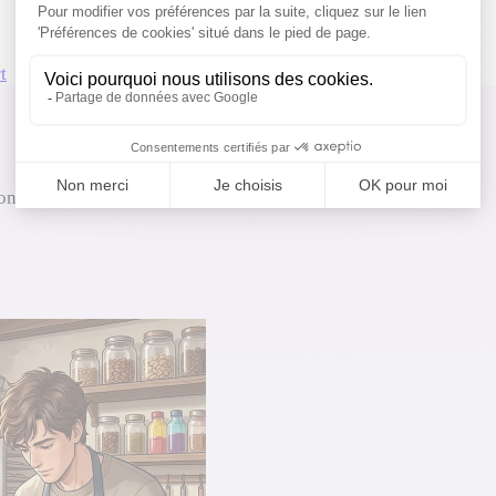
t
Confiseur artisan
on et créativité pour régaler les gourmands