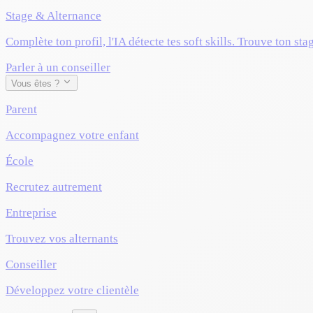
Stage & Alternance
Complète ton profil, l'IA détecte tes soft skills. Trouve ton sta
Parler à un conseiller
Vous êtes ?
Parent
Accompagnez votre enfant
École
Recrutez autrement
Entreprise
Trouvez vos alternants
Conseiller
Développez votre clientèle