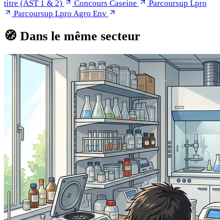
titre (AST 1 & 2)
Concours Caseine
Parcoursup Lpro
Parcoursup Lpro Agro Env
🧭
Dans le même secteur