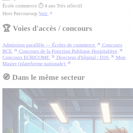
École commerce
⏱
4 ans
Très sélectif
Hors Parcoursup
Voir
🏆
Voies d'accès / concours
Admission parallèle — Écoles de commerce
Concours
BCE
Concours de la Fonction Publique Hospitalière
Concours ECRICOME
Directeur d'hôpital / D3S
Mon
Master (plateforme nationale)
🧭
Dans le même secteur