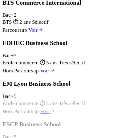
BTS Commerce International
Bac+2
BTS
⏱
2 ans
Sélectif
Parcoursup
Voir
EDHEC Business School
Bac+5
École commerce
⏱
5 ans
Très sélectif
Hors Parcoursup
Voir
EM Lyon Business School
Bac+5
École commerce
⏱
4 ans
Très sélectif
Hors Parcoursup
Voir
ESCP Business School
Bac+5