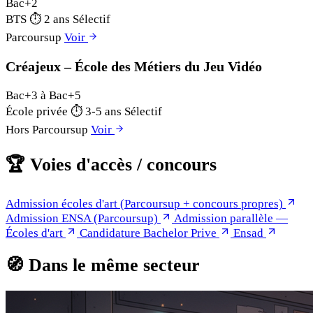
Bac+2
BTS
⏱
2 ans
Sélectif
Parcoursup
Voir
Créajeux – École des Métiers du Jeu Vidéo
Bac+3 à Bac+5
École privée
⏱
3-5 ans
Sélectif
Hors Parcoursup
Voir
🏆
Voies d'accès / concours
Admission écoles d'art (Parcoursup + concours propres)
Admission ENSA (Parcoursup)
Admission parallèle —
Écoles d'art
Candidature Bachelor Prive
Ensad
🧭
Dans le même secteur