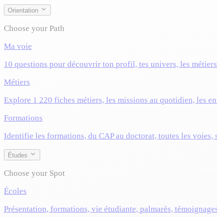
Orientation
Choose your Path
Ma voie
10 questions pour découvrir ton profil, tes univers, les métier
Métiers
Explore 1 220 fiches métiers, les missions au quotidien, les ent
Formations
Identifie les formations, du CAP au doctorat, toutes les voies,
Études
Choose your Spot
Écoles
Présentation, formations, vie étudiante, palmarès, témoignage