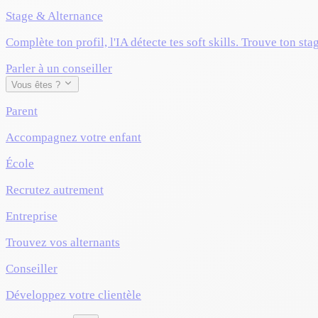
Stage & Alternance
Complète ton profil, l'IA détecte tes soft skills. Trouve ton sta
Parler à un conseiller
Vous êtes ?
Parent
Accompagnez votre enfant
École
Recrutez autrement
Entreprise
Trouvez vos alternants
Conseiller
Développez votre clientèle