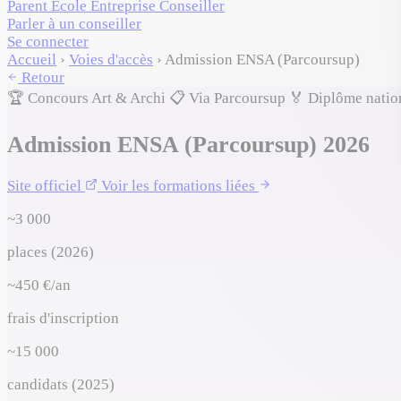
Parent
École
Entreprise
Conseiller
Parler à un conseiller
Se connecter
Accueil
›
Voies d'accès
›
Admission ENSA (Parcoursup)
Retour
🏆 Concours
Art & Archi
📋
Via Parcoursup
🏅
Diplôme natio
Admission ENSA (Parcoursup) 2026
Site officiel
Voir les formations liées
~3 000
places (2026)
~450 €/an
frais d'inscription
~15 000
candidats (2025)