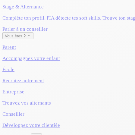
Stage & Alternance
Complète ton profil, l'IA détecte tes soft skills. Trouve ton sta
Parler à un conseiller
Vous êtes ?
Parent
Accompagnez votre enfant
École
Recrutez autrement
Entreprise
Trouvez vos alternants
Conseiller
Développez votre clientèle