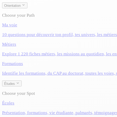
Orientation
Choose your Path
Ma voie
10 questions pour découvrir ton profil, tes univers, les métier
Métiers
Explore 1 220 fiches métiers, les missions au quotidien, les ent
Formations
Identifie les formations, du CAP au doctorat, toutes les voies,
Études
Choose your Spot
Écoles
Présentation, formations, vie étudiante, palmarès, témoignage