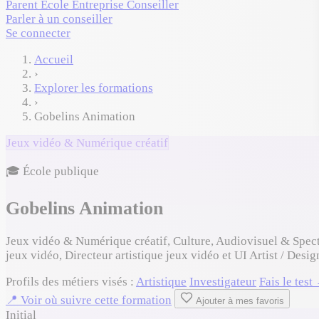
Parent
École
Entreprise
Conseiller
Parler à un conseiller
Se connecter
Accueil
›
Explorer les formations
›
Gobelins Animation
Jeux vidéo & Numérique créatif
🎓 École publique
Gobelins Animation
Jeux vidéo & Numérique créatif, Culture, Audiovisuel & Spec
jeux vidéo, Directeur artistique jeux vidéo et UI Artist / Desig
Profils des métiers visés :
Artistique
Investigateur
Fais le test
📍 Voir où suivre cette formation
Ajouter à mes favoris
Initial