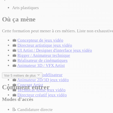
Arts plastiques
Où ça mène
Cette formation peut mener à ces métiers. Liste non exhaustiv
💼
Concepteur de jeux vidéo
💼
Directeur artistique jeux vidéo
💼
UI Artist / Designer d'interface jeux vidéo
💼
Rigger / Animateur technique
💼
Réalisateur de cinématiques
💼
Animateur 3D / VFX Artist
💼
Artiste 3D / Modélisateur
Voir 5 métiers de plus
💼
Animateur 2D/3D jeux vidéo
💼
Concept Artist
Comment entrer
💼
Technical Artist jeux vidéo
💼
Directeur créatif jeux vidéo
Modes d'accès
📝
Candidature directe