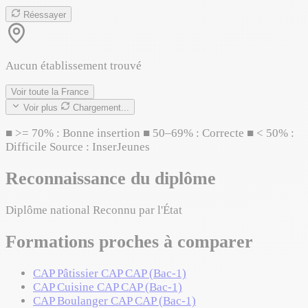
Réessayer
Aucun établissement trouvé
Voir toute la France
Voir plus
Chargement...
■
>= 70% : Bonne insertion
■
50–69% : Correcte
■
< 50% :
Difficile
Source : InserJeunes
Reconnaissance du diplôme
Diplôme national
Reconnu par l'État
Formations proches à comparer
CAP Pâtissier
CAP
CAP (Bac-1)
CAP Cuisine
CAP
CAP (Bac-1)
CAP Boulanger
CAP
CAP (Bac-1)