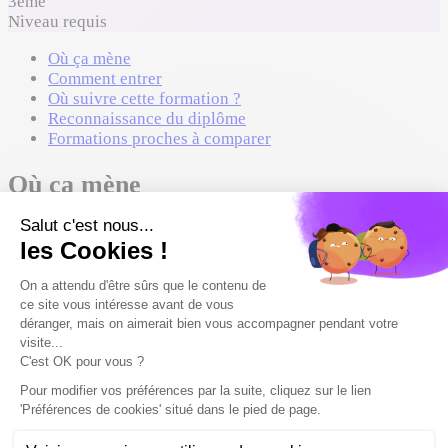
3ème
Niveau requis
Où ça mène
Comment entrer
Où suivre cette formation ?
Reconnaissance du diplôme
Formations proches à comparer
Où ça mène
Cette formation peut mener à ces métiers. Liste non
exhaustive.
💼
Gérant de restaurant
💼
Réceptionniste d'hôtel
💼
Maître d'hôtel
💼
Barman / Mixologue
💼
Femme de chambre / Valet de chambre
💼
Manager restauration rapide
💼
Serveur de restaurant
Voir 1 métier de plus