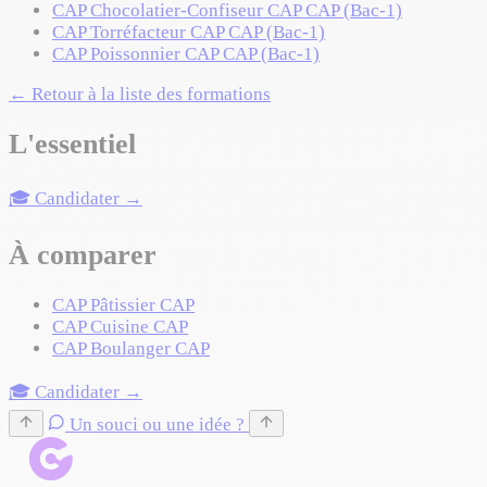
CAP Chocolatier-Confiseur
CAP
CAP (Bac-1)
CAP Torréfacteur
CAP
CAP (Bac-1)
CAP Poissonnier
CAP
CAP (Bac-1)
← Retour à la liste des formations
L'essentiel
🎓 Candidater →
À comparer
CAP Pâtissier
CAP
CAP Cuisine
CAP
CAP Boulanger
CAP
🎓 Candidater →
Un souci ou une idée ?