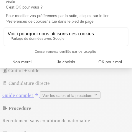
certifiant
✅ Guide disponible
Légion étrangère
📋 Aucun diplôme exigé → Bac
Corps d'élite de l'armée de Terre. Ouvert à toutes nationalités
(17,5-39 ans). Identité protégée. Nationalité française
possible après 3 ans.
🎓 ~1 300/an places
📊 ~16% admission
👥 ~8 000 candidats
💰 Gratuit + solde
🚪 Candidature directe
Guide complet
Voir les dates et la procédure
📝 Procédure
Recrutement sans condition de nationalité