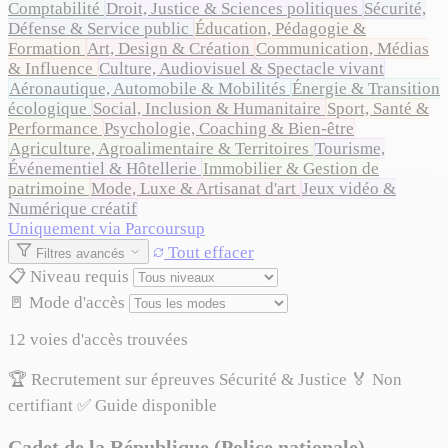
Comptabilité
Droit, Justice & Sciences politiques
Sécurité,
Défense & Service public
Éducation, Pédagogie &
Formation
Art, Design & Création
Communication, Médias
& Influence
Culture, Audiovisuel & Spectacle vivant
Aéronautique, Automobile & Mobilités
Énergie & Transition
écologique
Social, Inclusion & Humanitaire
Sport, Santé &
Performance
Psychologie, Coaching & Bien-être
Agriculture, Agroalimentaire & Territoires
Tourisme,
Événementiel & Hôtellerie
Immobilier & Gestion de
patrimoine
Mode, Luxe & Artisanat d'art
Jeux vidéo &
Numérique créatif
Uniquement via Parcoursup
Tout effacer
Filtres avancés
📋 Niveau requis
🚪 Mode d'accès
12 voies d'accès trouvées
🏆 Recrutement sur épreuves
Sécurité & Justice
🏅 Non
certifiant
✅ Guide disponible
Cadet de la République (Police nationale)