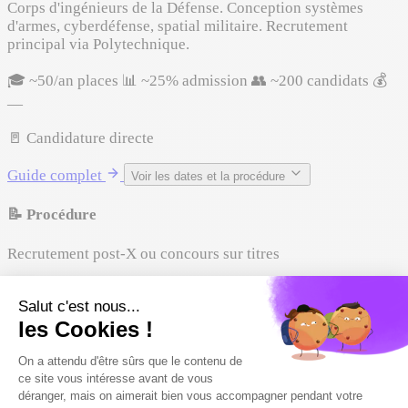
Corps d'ingénieurs de la Défense. Conception systèmes
d'armes, cyberdéfense, spatial militaire. Recrutement
principal via Polytechnique.
🎓 ~50/an places
📊 ~25% admission
👥 ~200 candidats
💰
—
🚪 Candidature directe
Guide complet
Voir les dates et la procédure
📝 Procédure
Recrutement post-X ou concours sur titres
📅 Dates clés
Variable
Site officiel
🏆 Recrutement sur épreuves
Armée & Défense
🏅 Non