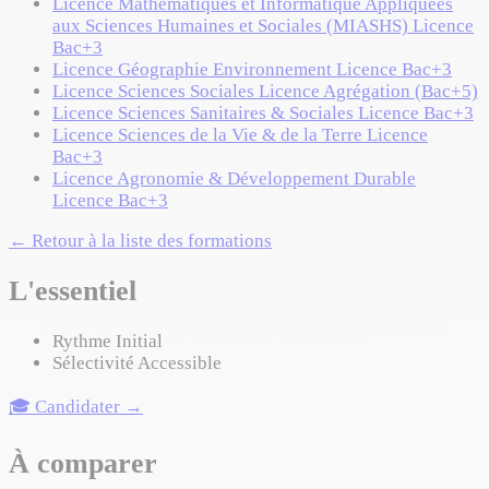
Licence Mathématiques et Informatique Appliquées
aux Sciences Humaines et Sociales (MIASHS)
Licence
Bac+3
Licence Géographie Environnement
Licence
Bac+3
Licence Sciences Sociales
Licence
Agrégation (Bac+5)
Licence Sciences Sanitaires & Sociales
Licence
Bac+3
Licence Sciences de la Vie & de la Terre
Licence
Bac+3
Licence Agronomie & Développement Durable
Licence
Bac+3
← Retour à la liste des formations
L'essentiel
Rythme
Initial
Sélectivité
Accessible
🎓 Candidater →
À comparer