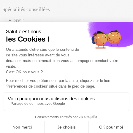
Spécialités conseillées
SVT
SES
Physique-Chimie
Histoire-Géographie-Géopolitique-Sciences Politiques
Où ça mène
Cette formation peut mener à ces métiers. Liste non
exhaustive.
💼
Économiste circulaire / Éco-concepteur
💼
Responsable RSE
💼
Conseiller en transition écologique
💼
Chargé de mission transition écologique
💼
Consultant bilan carbone / RSE
💼
Responsable économie circulaire
💼
Responsable développement durable
Voir 4 métiers de plus
💼
Médiateur énergie / Conseiller FAIRE