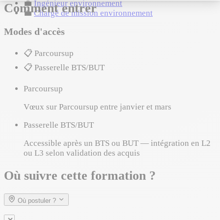
💼
Ingénieur environnement
Comment entrer
💼
Chargé de mission environnement
Modes d'accès
📋
Parcoursup
📋
Passerelle BTS/BUT
Parcoursup
Vœux sur Parcoursup entre janvier et mars
Passerelle BTS/BUT
Accessible après un BTS ou BUT — intégration en L2
ou L3 selon validation des acquis
Où suivre cette formation ?
Où postuler ?