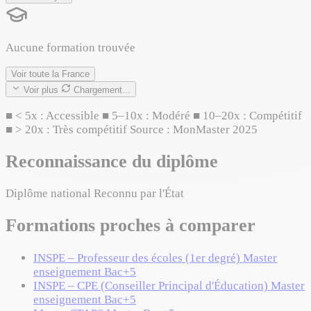
Aucune formation trouvée
Voir toute la France
Voir plus
Chargement...
■
< 5x : Accessible
■
5–10x : Modéré
■
10–20x : Compétitif
■
> 20x : Très compétitif
Source : MonMaster 2025
Reconnaissance du diplôme
Diplôme national
Reconnu par l'État
Formations proches à comparer
INSPE – Professeur des écoles (1er degré)
Master
enseignement
Bac+5
INSPE – CPE (Conseiller Principal d'Éducation)
Master
enseignement
Bac+5