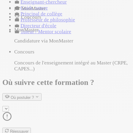
💼
Enseignant-chercheur
💼
Guide nature
🎓
MonMaster
💼
Principal de collège
🏆
Concours
💼
Professeur de philosophie
💼
Directeur d'école
MonMaster
💼
Tuteur / Mentor scolaire
Candidature via MonMaster
Concours
Concours de l'enseignement intégré au Master (CRPE,
CAPES...)
Où suivre cette formation ?
Où postuler ?
Réessayer