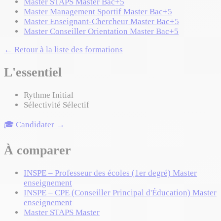
Master STAPS
Master
Bac+5
Master Management Sportif
Master
Bac+5
Master Enseignant-Chercheur
Master
Bac+5
Master Conseiller Orientation
Master
Bac+5
← Retour à la liste des formations
L'essentiel
Rythme
Initial
Sélectivité
Sélectif
🎓 Candidater →
À comparer
INSPE – Professeur des écoles (1er degré)
Master
enseignement
INSPE – CPE (Conseiller Principal d'Éducation)
Master
enseignement
Master STAPS
Master