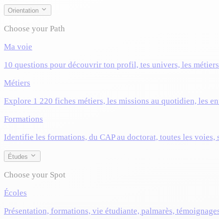
Orientation
Choose your Path
Ma voie
10 questions pour découvrir ton profil, tes univers, les métier
Métiers
Explore 1 220 fiches métiers, les missions au quotidien, les ent
Formations
Identifie les formations, du CAP au doctorat, toutes les voies,
Études
Choose your Spot
Écoles
Présentation, formations, vie étudiante, palmarès, témoignage