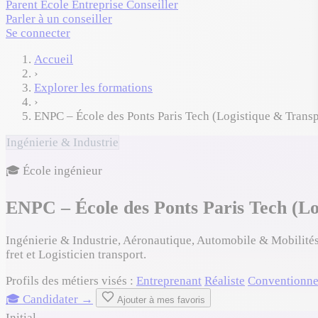
Parent
École
Entreprise
Conseiller
Parler à un conseiller
Se connecter
Accueil
›
Explorer les formations
›
ENPC – École des Ponts Paris Tech (Logistique & Transp
Ingénierie & Industrie
🎓 École ingénieur
ENPC – École des Ponts Paris Tech (Lo
Ingénierie & Industrie, Aéronautique, Automobile & Mobilités
fret et Logisticien transport.
Profils des métiers visés :
Entreprenant
Réaliste
Conventionne
🎓 Candidater →
Ajouter à mes favoris
Initial