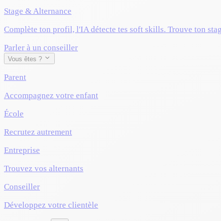
Stage & Alternance
Complète ton profil, l'IA détecte tes soft skills. Trouve ton sta
Parler à un conseiller
Vous êtes ?
Parent
Accompagnez votre enfant
École
Recrutez autrement
Entreprise
Trouvez vos alternants
Conseiller
Développez votre clientèle