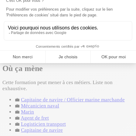
Spécialités conseillées
Maths
Physique
Sciences de l'ingénieur
Options conseillées
Maths expertes
Où ça mène
Cette formation peut mener à ces métiers. Liste non
exhaustive.
💼
Capitaine de navire / Officier marine marchande
💼
Mécanicien naval
💼
Marin
💼
Agent de fret
💼
Logisticien transport
💼
Capitaine de navire