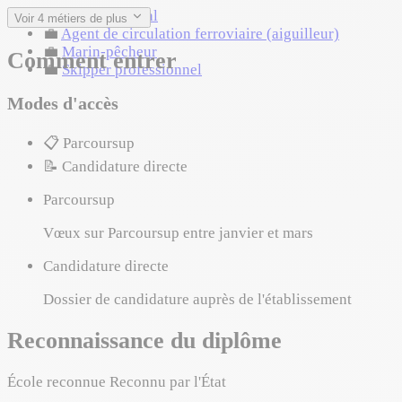
💼
Designer naval
Voir 4 métiers de plus
💼
Agent de circulation ferroviaire (aiguilleur)
💼
Marin-pêcheur
Comment entrer
💼
Skipper professionnel
Modes d'accès
📋
Parcoursup
📝
Candidature directe
Parcoursup
Vœux sur Parcoursup entre janvier et mars
Candidature directe
Dossier de candidature auprès de l'établissement
Reconnaissance du diplôme
École reconnue
Reconnu par l'État