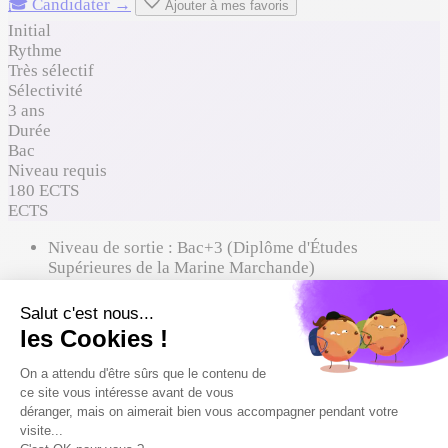
🎓 Candidater →
Ajouter à mes favoris
Initial
Rythme
Très sélectif
Sélectivité
3 ans
Durée
Bac
Niveau requis
180 ECTS
ECTS
Niveau de sortie :
Bac+3 (Diplôme d'Études
Supérieures de la Marine Marchande)
À qui ça s'adresse
Où ça mène
Comment entrer
Reconnaissance du diplôme
Formations proches à comparer
À qui ça s'adresse