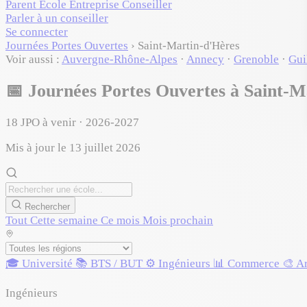
Parent
École
Entreprise
Conseiller
Parler à un conseiller
Se connecter
Journées Portes Ouvertes
›
Saint-Martin-d'Hères
Voir aussi :
Auvergne-Rhône-Alpes
·
Annecy
·
Grenoble
·
Gui
📅
Journées Portes Ouvertes à Saint-M
18
JPO à venir · 2026-2027
Mis à jour le 13 juillet 2026
Rechercher
Tout
Cette semaine
Ce mois
Mois prochain
🎓 Université
📚 BTS / BUT
⚙️ Ingénieurs
📊 Commerce
🎨 A
Ingénieurs