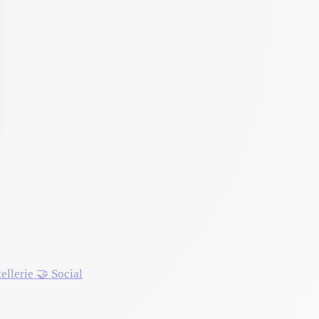
tellerie
🤝 Social