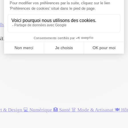
lherand-Granges
·
Lyon
·
Riom
·
Villeurbanne
artin-d'Hères
rt & Design
💻 Numérique
🏥 Santé
👗 Mode & Artisanat
🍽️ Hô