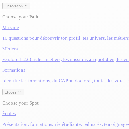
Orientation
Choose your Path
Ma voie
10 questions pour découvrir ton profil, tes univers, les métier
Métiers
Explore 1 220 fiches métiers, les missions au quotidien, les ent
Formations
Identifie les formations, du CAP au doctorat, toutes les voies,
Études
Choose your Spot
Écoles
Présentation, formations, vie étudiante, palmarès, témoignage