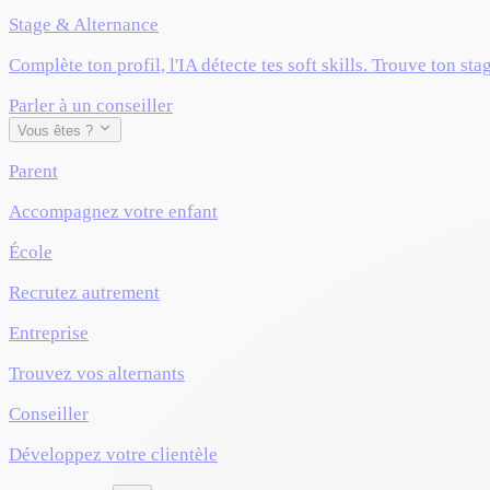
Stage & Alternance
Complète ton profil, l'IA détecte tes soft skills. Trouve ton sta
Parler à un conseiller
Vous êtes ?
Parent
Accompagnez votre enfant
École
Recrutez autrement
Entreprise
Trouvez vos alternants
Conseiller
Développez votre clientèle