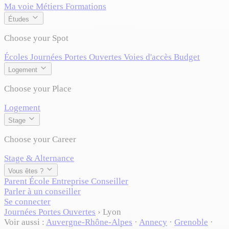
Ma voie
Métiers
Formations
Études
Choose your Spot
Écoles
Journées Portes Ouvertes
Voies d'accès
Budget
Logement
Choose your Place
Logement
Stage
Choose your Career
Stage & Alternance
Vous êtes ?
Parent
École
Entreprise
Conseiller
Parler à un conseiller
Se connecter
Journées Portes Ouvertes
›
Lyon
Voir aussi :
Auvergne-Rhône-Alpes
·
Annecy
·
Grenoble
·