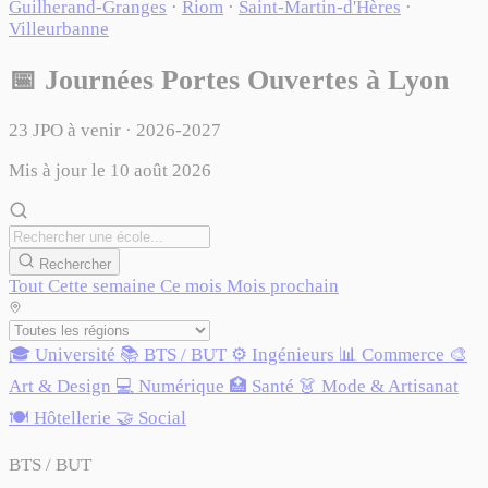
Guilherand-Granges
·
Riom
·
Saint-Martin-d'Hères
·
Villeurbanne
📅
Journées Portes Ouvertes à Lyon
23
JPO à venir · 2026-2027
Mis à jour le 10 août 2026
Rechercher
Tout
Cette semaine
Ce mois
Mois prochain
🎓 Université
📚 BTS / BUT
⚙️ Ingénieurs
📊 Commerce
🎨
Art & Design
💻 Numérique
🏥 Santé
👗 Mode & Artisanat
🍽️ Hôtellerie
🤝 Social
BTS / BUT