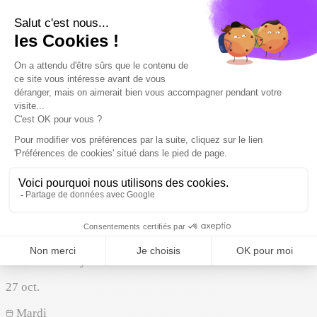
Voir l'école
Ajouter à mon agenda
S'inscrire
Enregistrer
Autre
Institut supérieur européen de formation par l'action
17
oct.
Samedi
10:00 – 13:00
Lyon
Auvergne-Rhône-Alpes
Voir l'école
Ajouter à mon agenda
Enregistrer
BTS / BUT
AFEC site de Lyon
27
oct.
Mardi