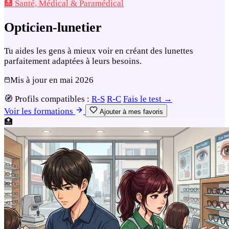
🏥 Santé, Médical & Paramédical
Opticien-lunetier
Tu aides les gens à mieux voir en créant des lunettes
parfaitement adaptées à leurs besoins.
Mis à jour en
mai 2026
🧭
Profils compatibles :
R-S
R-C
Fais le test →
Voir les formations
Ajouter à mes favoris
🏥