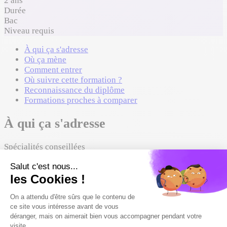
2 ans
Durée
Bac
Niveau requis
À qui ça s'adresse
Où ça mène
Comment entrer
Où suivre cette formation ?
Reconnaissance du diplôme
Formations proches à comparer
À qui ça s'adresse
Spécialités conseillées
Maths
Physique-Chimie
SVT
Où ça mène