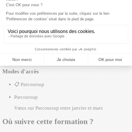
Cette formation peut mener à ces métiers. Liste non
exhaustive.
💼
Opticien-lunetier
💼
Préparateur en pharmacie
💼
Prothésiste dentaire
💼
Podologue
💼
Orthoprothésiste
Comment entrer
Modes d'accès
📋
Parcoursup
Parcoursup
Vœux sur Parcoursup entre janvier et mars
Où suivre cette formation ?