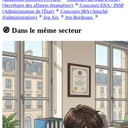
(Secrétaire des affaires étrangères)
Concours ENA / INSP
(Administrateur de l'État)
Concours IRA (Attaché
d'administration)
Iep Aix
Iep Bordeaux
🧭
Dans le même secteur