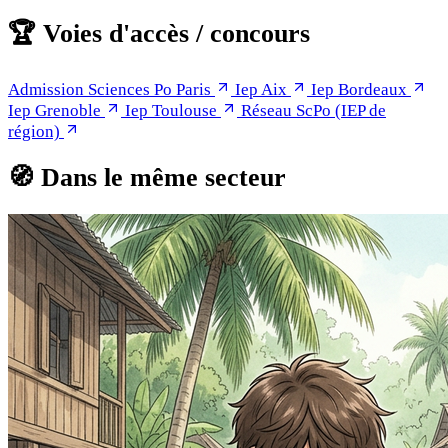
🏆
Voies d'accès / concours
Admission Sciences Po Paris
Iep Aix
Iep Bordeaux
Iep Grenoble
Iep Toulouse
Réseau ScPo (IEP de
région)
🧭
Dans le même secteur