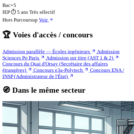
Bac+5
IEP
⏱
5 ans
Très sélectif
Hors Parcoursup
Voir
🏆
Voies d'accès / concours
Admission parallèle — Écoles ingénieurs
Admission
Sciences Po Paris
Admission sur titre (AST 1 & 2)
Concours du Quai d'Orsay (Secrétaire des affaires
étrangères)
Concours e3a-Polytech
Concours ENA /
INSP (Administrateur de l'État)
🧭
Dans le même secteur