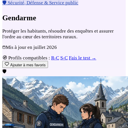
🛡️ Sécurité, Défense & Service public
Gendarme
Protéger les habitants, résoudre des enquêtes et assurer
l'ordre au cœur des territoires ruraux.
Mis à jour en
juillet 2026
🧭
Profils compatibles :
R-C
S-C
Fais le test →
Ajouter à mes favoris
🛡️