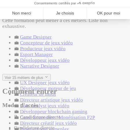
Où ça mène
Cette formation peut mener à ces métiers. Liste non
exhaustive.
💼
Game Designer
💼
Concepteur de jeux vidéo
💼
Producteur jeux vidéo
💼
Esport Manager
💼
Développeur jeux vidéo
💼
Narrative Designer
💼
Level designer
Voir 15 métiers de plus
💼
UX Designer jeux vidéo
💼
Développeur moteur de jeu
Comment entrer
💼
Créateur de mods
💼
Directeur artistique jeux vidéo
Modes d'accès
💼
Data Analyst jeux vidéo
💼
Développeur blockchain gaming
📝
Candidature directe
💼
Game Economist / Monétisation F2P
💼
Directeur créatif jeux vidéo
Candidature directe
💼
Programmeur gameplay