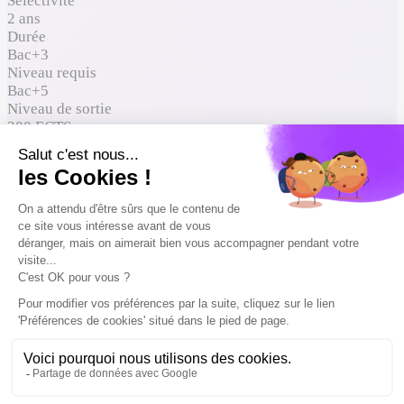
Sélectivité
2 ans
Durée
Bac+3
Niveau requis
Bac+5
Niveau de sortie
300 ECTS
ECTS
À qui ça s'adresse
Où ça mène
Comment entrer
Reconnaissance du diplôme
Formations proches à comparer
À qui ça s'adresse
Formations requises en entrée
Licence ou Bachelor dans la discipline (Bac+3
minimum)