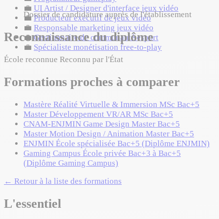
💼
UI Artist / Designer d'interface jeux vidéo
Dossier de candidature auprès de l'établissement
💼
Producteur exécutif de jeux vidéo
💼
Responsable marketing jeux vidéo
Reconnaissance du diplôme
💼
Gestionnaire de communauté esport
💼
Spécialiste monétisation free-to-play
École reconnue
Reconnu par l'État
Formations proches à comparer
Mastère Réalité Virtuelle & Immersion
MSc
Bac+5
Master Développement VR/AR
MSc
Bac+5
CNAM-ENJMIN Game Design
Master
Bac+5
Master Motion Design / Animation
Master
Bac+5
ENJMIN
École spécialisée
Bac+5 (Diplôme ENJMIN)
Gaming Campus
École privée
Bac+3 à Bac+5
(Diplôme Gaming Campus)
← Retour à la liste des formations
L'essentiel