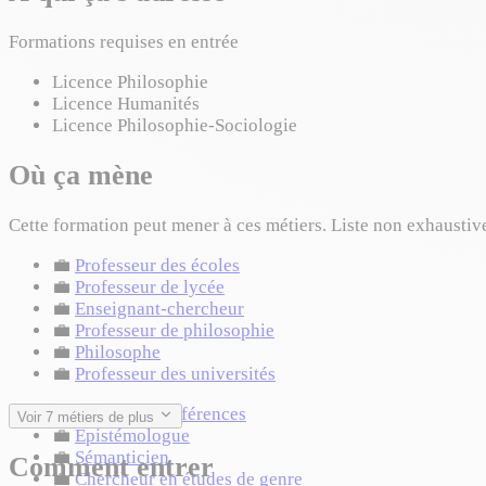
Formations requises en entrée
Licence Philosophie
Licence Humanités
Licence Philosophie-Sociologie
Où ça mène
Cette formation peut mener à ces métiers. Liste non exhaustiv
💼
Professeur des écoles
💼
Professeur de lycée
💼
Enseignant-chercheur
💼
Professeur de philosophie
💼
Philosophe
💼
Professeur des universités
💼
Maître de conférences
Voir 7 métiers de plus
💼
Épistémologue
💼
Sémanticien
Comment entrer
💼
Chercheur en études de genre