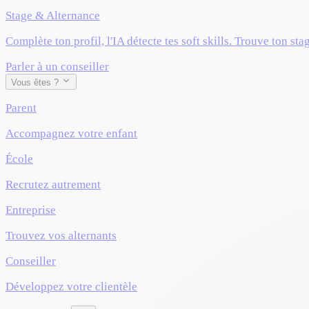
Stage & Alternance
Complète ton profil, l'IA détecte tes soft skills. Trouve ton sta
Parler à un conseiller
Vous êtes ?
Parent
Accompagnez votre enfant
École
Recrutez autrement
Entreprise
Trouvez vos alternants
Conseiller
Développez votre clientèle