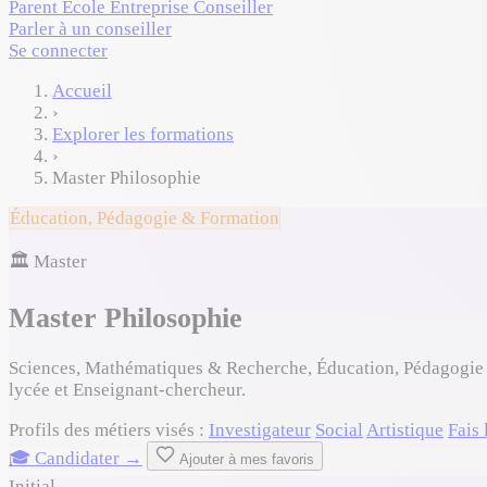
Parent
École
Entreprise
Conseiller
Parler à un conseiller
Se connecter
Accueil
›
Explorer les formations
›
Master Philosophie
Éducation, Pédagogie & Formation
🏛️ Master
Master Philosophie
Sciences, Mathématiques & Recherche, Éducation, Pédagogie &
lycée et Enseignant-chercheur.
Profils des métiers visés :
Investigateur
Social
Artistique
Fais 
🎓 Candidater →
Ajouter à mes favoris
Initial