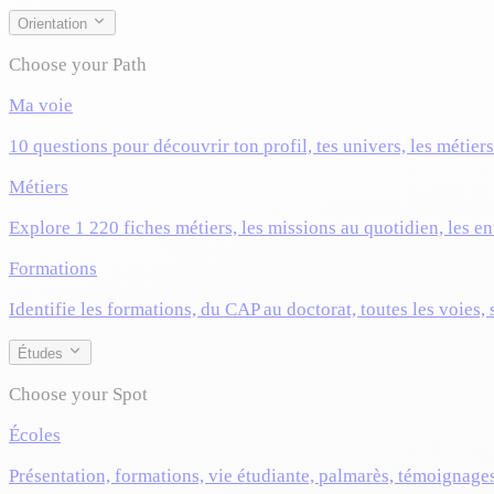
Orientation
Choose your Path
Ma voie
10 questions pour découvrir ton profil, tes univers, les métier
Métiers
Explore 1 220 fiches métiers, les missions au quotidien, les ent
Formations
Identifie les formations, du CAP au doctorat, toutes les voies,
Études
Choose your Spot
Écoles
Présentation, formations, vie étudiante, palmarès, témoignage