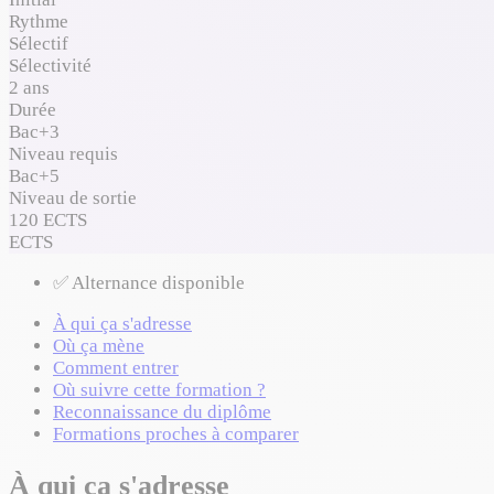
Rythme
Sélectif
Sélectivité
2 ans
Durée
Bac+3
Niveau requis
Bac+5
Niveau de sortie
120 ECTS
ECTS
✅ Alternance disponible
À qui ça s'adresse
Où ça mène
Comment entrer
Où suivre cette formation ?
Reconnaissance du diplôme
Formations proches à comparer
À qui ça s'adresse