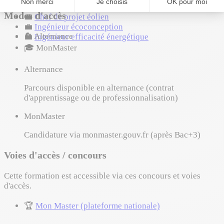
💼
Ingénieur smart grid
Modes d'accès
💼
Chef de projet éolien
💼
Ingénieur écoconception
🔄
Alternance
💼
Ingénieur efficacité énergétique
🎓
MonMaster
Alternance
Parcours disponible en alternance (contrat
d'apprentissage ou de professionnalisation)
MonMaster
Candidature via monmaster.gouv.fr (après Bac+3)
Voies d'accès / concours
Cette formation est accessible via ces concours et voies
d'accès.
🏆
Mon Master (plateforme nationale)