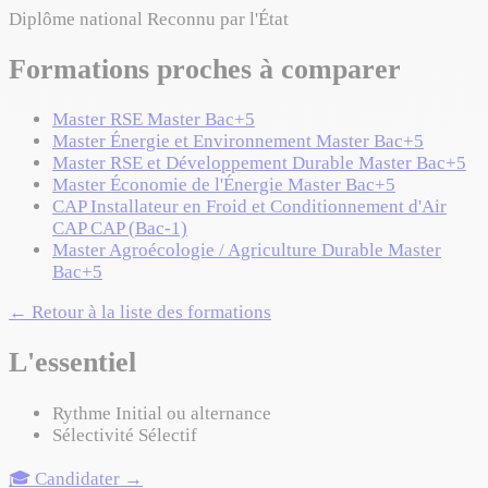
Diplôme national
Reconnu par l'État
Formations proches à comparer
Master RSE
Master
Bac+5
Master Énergie et Environnement
Master
Bac+5
Master RSE et Développement Durable
Master
Bac+5
Master Économie de l'Énergie
Master
Bac+5
CAP Installateur en Froid et Conditionnement d'Air
CAP
CAP (Bac-1)
Master Agroécologie / Agriculture Durable
Master
Bac+5
← Retour à la liste des formations
L'essentiel
Rythme
Initial ou alternance
Sélectivité
Sélectif
🎓 Candidater →