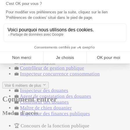
Maths
Où ça mène
Cette formation peut mener à ces métiers. Liste non
exhaustive.
💼
Contrôleur des finances publiques
💼
Vérificateur fiscal
💼
Directeur général des finances publiques (adjoint)
💼
Agent des impôts
💼
Contrôleur de gestion publique
💼
Inspecteur concurrence consommation
💼
Douanier
Voir 6 métiers de plus
💼
Inspecteur des douanes
💼
Agent de constatation des douanes
Comment entrer
💼
Contrôleur des douanes
💼
Maître de chien douanier
Modes d'accès
💼
Inspecteur des finances publiques
🏆
Concours de la fonction publique