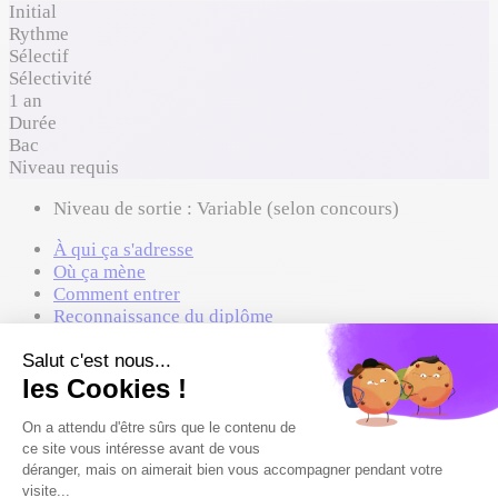
Initial
Rythme
Sélectif
Sélectivité
1 an
Durée
Bac
Niveau requis
Niveau de sortie :
Variable (selon concours)
À qui ça s'adresse
Où ça mène
Comment entrer
Reconnaissance du diplôme
Formations proches à comparer
À qui ça s'adresse
Spécialités conseillées
HGGSP