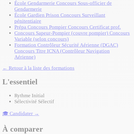
École Gendarmerie
Concours
Sous-officier de
Gendarmerie
École Gardien Prison
Concours
Surveillant
pénitentiaire
Prépa Concours Pompier
Concours
Certificat prof.
Concours Sapeur-Pompier (couvre pompier)
Concours
Variable (selon concours)
Formation Contrôleur Sécurité Aérienne (DGAC)
Concours
Titre ICNA (Contrôleur Navigation
Aérienne)
← Retour à la liste des formations
L'essentiel
Rythme
Initial
Sélectivité
Sélectif
🎓 Candidater →
À comparer