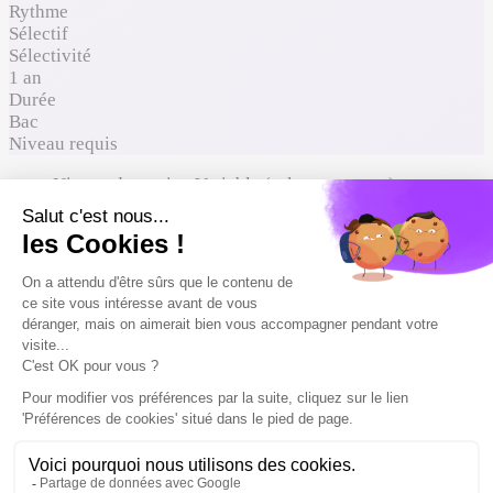
Rythme
Sélectif
Sélectivité
1 an
Durée
Bac
Niveau requis
Niveau de sortie :
Variable (selon concours)
Où ça mène
Comment entrer
Reconnaissance du diplôme
Formations proches à comparer
Où ça mène
Cette formation peut mener à ces métiers. Liste non
exhaustive.
💼
Sapeur-pompier volontaire
💼
Pompier