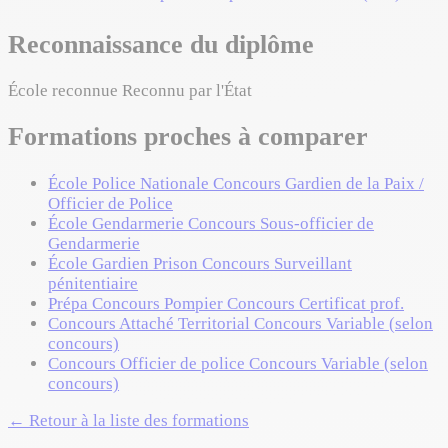
Reconnaissance du diplôme
École reconnue
Reconnu par l'État
Formations proches à comparer
École Police Nationale
Concours
Gardien de la Paix /
Officier de Police
École Gendarmerie
Concours
Sous-officier de
Gendarmerie
École Gardien Prison
Concours
Surveillant
pénitentiaire
Prépa Concours Pompier
Concours
Certificat prof.
Concours Attaché Territorial
Concours
Variable (selon
concours)
Concours Officier de police
Concours
Variable (selon
concours)
← Retour à la liste des formations