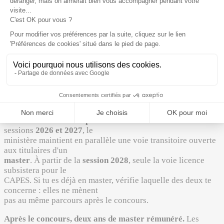
Le concours a changé de niveau en 2026.
Le décret n°
2025-352 du 17 avril 2025 a
remplacé la condition de master par une condition de
licence
pour les concours
externes de recrutement des professeurs certifiés.
Concrètement, tu peux te présenter
en étant
inscrit en troisième année de licence
, sans attendre
un Bac+5. Tout contenu
qui affirme encore qu'il faut un master pour passer le CAPES
décrit le système
d'avant 2026.
Deux voies coexistent pendant la transition.
Pour les
sessions
2026 et 2027
, le
ministère maintient en parallèle une voie transitoire ouverte
aux titulaires d'un
master
. À partir de la
session 2028
, seule la voie licence
subsistera pour le
CAPES. Si tu es déjà en master, vérifie laquelle des deux te
concerne : elles ne mènent
pas au même parcours après le concours.
Après le concours, deux ans de master rémunéré.
Les