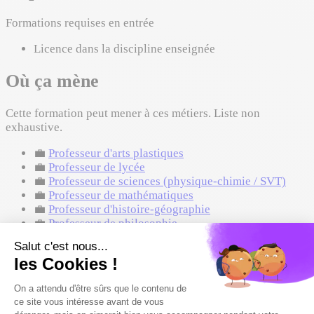
Formations requises en entrée
Licence dans la discipline enseignée
Où ça mène
Cette formation peut mener à ces métiers. Liste non
exhaustive.
💼
Professeur d'arts plastiques
💼
Professeur de lycée
💼
Professeur de sciences (physique-chimie / SVT)
💼
Professeur de mathématiques
💼
Professeur d'histoire-géographie
💼
Professeur de philosophie
💼
Professeur documentaliste
Voir 4 métiers de plus
💼
Professeur de musique
💼
Tuteur / Mentor scolaire
C'est quoi cette formation
💼
Professeur de langues