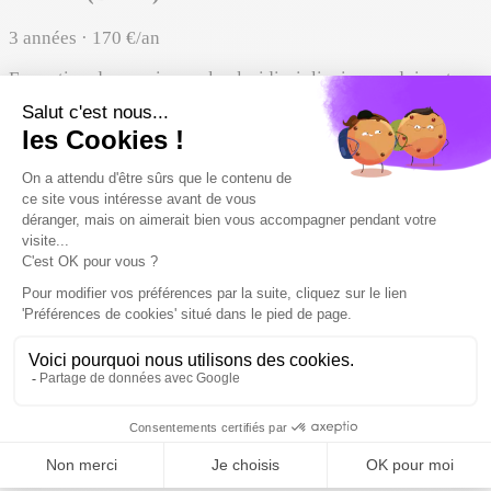
3 années · 170 €/an
Formation de premier cycle pluridisciplinaire conduisant au
grade de licence, articulée avec les composantes du réseau
PSL.
Voir plus
Stages possibles en entreprise ou laboratoire
Master (Bac+5)
2 années · 243 €/an
Cycle approfondi orienté recherche ou professionnalisation,
souvent en partenariat avec des laboratoires et grandes
écoles membres.
Voir plus
Stage
mémoire ou projet professionnel selon la mention
Doctorat (PhD)