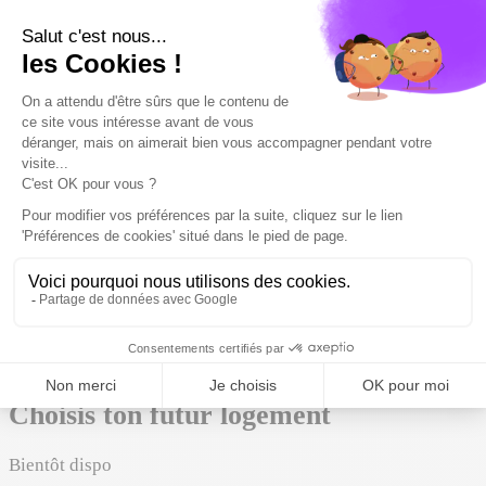
535 € /an
Diplôme de Spécialisation et
d’Approfondissement
1 000 – 1 200 € /an
Quel budget pour cette école ?
Frais, logement, vie courante : ton reste à charge en 2
minutes.
Simuler mon budget
Choisis ton futur logement
Bientôt dispo