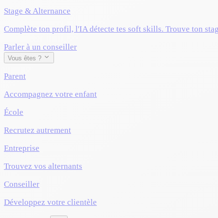
Stage & Alternance
Complète ton profil, l'IA détecte tes soft skills. Trouve ton sta
Parler à un conseiller
Vous êtes ?
Parent
Accompagnez votre enfant
École
Recrutez autrement
Entreprise
Trouvez vos alternants
Conseiller
Développez votre clientèle