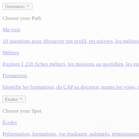
Orientation
Choose your Path
Ma voie
10 questions pour découvrir ton profil, tes univers, les métier
Métiers
Explore 1 220 fiches métiers, les missions au quotidien, les ent
Formations
Identifie les formations, du CAP au doctorat, toutes les voies,
Études
Choose your Spot
Écoles
Présentation, formations, vie étudiante, palmarès, témoignage