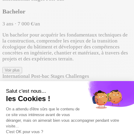
Bachelor
3 ans · 7 000 €/an
Un bachelor pour acquérir les fondamentaux techniques de
la construction, comprendre les enjeux de la transition
écologique du bâtiment et développer des compétences
concrètes en ingénierie, chantier et matériaux, à travers des
projets et des expériences terrain.
Voir plus
International
Post-bac
Stages
Challenges
Masters spécialisés
1 an · 11 000 €/an
Des mastères spécialisés pour développer une expertise
pointue dans les métiers de la construction, de l’immobilier
et de la transition durable, en lien direct avec les enjeux
techniques, environnementaux et managériaux du secteur.