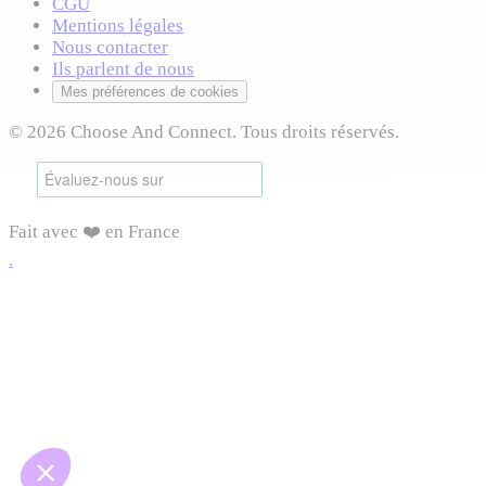
CGU
Mentions légales
Nous contacter
Ils parlent de nous
Mes préférences de cookies
© 2026 Choose And Connect. Tous droits réservés.
Fait avec ❤️ en France
.
Connexion requise
Connectez-vous pour accéder à cette fonctionnalité et
profiter de toutes les options disponibles.
Vous pourrez reprendre votre navigation après connexion.
Me connecter
Créer mon compte
Continuer sans compte