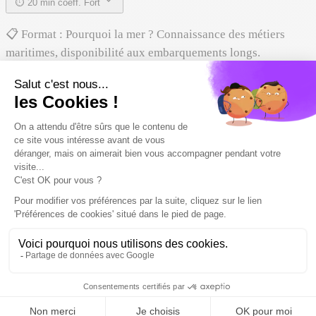
⏱
20 min
coeff. Fort
📋
Format :
Pourquoi la mer ? Connaissance des métiers
maritimes, disponibilité aux embarquements longs.
🎯
Barème :
Admission
💡
Conseils pour réussir
💡
Plusieurs voies
ENSM (École Nationale Supérieure Maritime) = voie
principale, reconnue, Parcoursup. Écoles privées type ENIM
ou instituts maritimes régionaux également accessibles.
💡
Spécialités navale
Maths + Physique sont fondamentaux. Anglais maritime