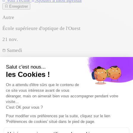
Voir l'école
Ajouter à mon agenda
Enregistrer
Autre
École supérieure d'optique de l'Ouest
21
nov.
Samedi
09:00 – 17:00
Angers
Pays de la Loire
Voir l'école
Ajouter à mon agenda
Enregistrer
Autre
AFTEC LAVAL
28
nov.
Samedi