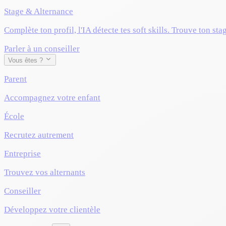
Stage & Alternance
Complète ton profil, l'IA détecte tes soft skills. Trouve ton sta
Parler à un conseiller
Vous êtes ?
Parent
Accompagnez votre enfant
École
Recrutez autrement
Entreprise
Trouvez vos alternants
Conseiller
Développez votre clientèle