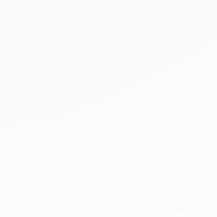
Leaflet
|
©
OpenStreetMap
©
CARTO