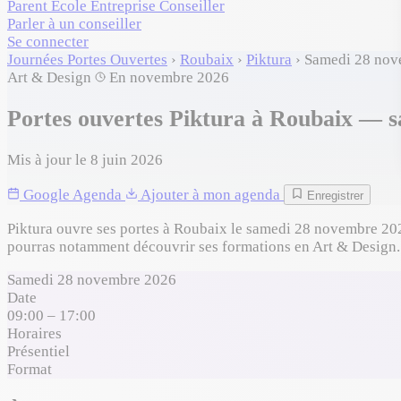
Parent
École
Entreprise
Conseiller
Parler à un conseiller
Se connecter
Journées Portes Ouvertes
›
Roubaix
›
Piktura
›
Samedi 28 nov
Art & Design
En novembre 2026
Portes ouvertes Piktura à Roubaix — 
Mis à jour le 8 juin 2026
Google Agenda
Ajouter à mon agenda
Enregistrer
Piktura ouvre ses portes à Roubaix le samedi 28 novembre 2026
pourras notamment découvrir ses formations en Art & Design.
Samedi 28 novembre 2026
Date
09:00 – 17:00
Horaires
Présentiel
Format