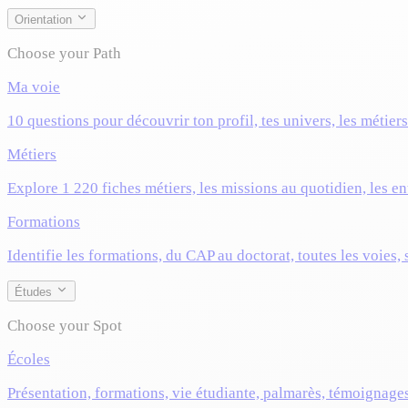
Orientation
Choose your Path
Ma voie
10 questions pour découvrir ton profil, tes univers, les métier
Métiers
Explore 1 220 fiches métiers, les missions au quotidien, les ent
Formations
Identifie les formations, du CAP au doctorat, toutes les voies,
Études
Choose your Spot
Écoles
Présentation, formations, vie étudiante, palmarès, témoignage