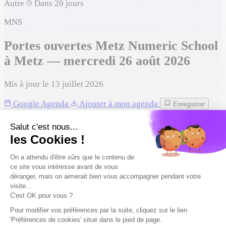
Autre
Dans 20 jours
MNS
Portes ouvertes Metz Numeric School
à Metz — mercredi 26 août 2026
Mis à jour le 13 juillet 2026
Google Agenda
Ajouter à mon agenda
Enregistrer
Metz Numeric School organise une porte ouverte en ligne le
mercredi 26 août 2026, de 17:00 à 17:30 : connecte-toi pour
poser tes questions et découvrir ses formations à distance.
Mercredi 26 août 2026
Date
17:00 – 17:30
Horaires
En ligne
Format