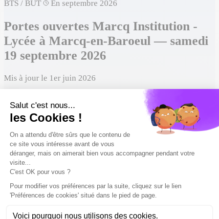
BTS / BUT
En septembre 2026
Portes ouvertes Marcq Institution -
Lycée à Marcq-en-Baroeul — samedi
19 septembre 2026
Mis à jour le 1er juin 2026
Google Agenda
Ajouter à mon agenda
Enregistrer
Porte ouverte de Marcq Institution - Lycée à Marcq-en-
Baroeul : rendez-vous le samedi 19 septembre 2026, de
09:00 à 12:00 pour découvrir le campus, l'ambiance et les
formations sur place. Tu pourras notamment découvrir ses
formations en BTS / BUT.
Samedi 19 septembre 2026
Date
09:00 – 12:00
Horaires
Présentiel