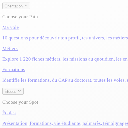
Orientation
Choose your Path
Ma voie
10 questions pour découvrir ton profil, tes univers, les métier
Métiers
Explore 1 220 fiches métiers, les missions au quotidien, les ent
Formations
Identifie les formations, du CAP au doctorat, toutes les voies,
Études
Choose your Spot
Écoles
Présentation, formations, vie étudiante, palmarès, témoignage