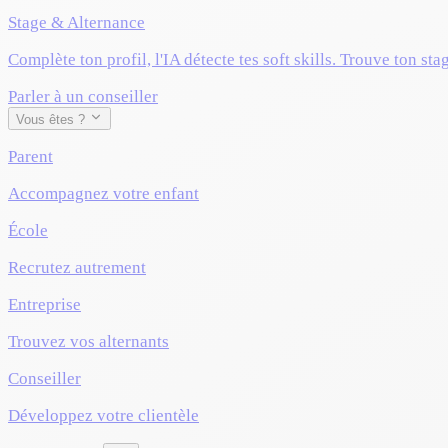
Stage & Alternance
Complète ton profil, l'IA détecte tes soft skills. Trouve ton sta
Parler à un conseiller
Vous êtes ?
Parent
Accompagnez votre enfant
École
Recrutez autrement
Entreprise
Trouvez vos alternants
Conseiller
Développez votre clientèle