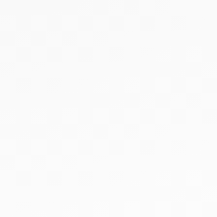
Leaflet
|
©
OpenStreetMap
©
CARTO