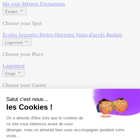
Ma voie
Métiers
Formations
Études
Choose your Spot
Écoles
Journées Portes Ouvertes
Voies d'accès
Budget
Logement
Choose your Place
Logement
Stage
Choose your Career
Stage & Alternance
Vous êtes ?
Parent
École
Entreprise
Conseiller
Parler à un conseiller
Se connecter
Journées Portes Ouvertes
›
My Digital School Rennes