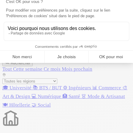
📅
Journées Portes Ouvertes — My
Digital School Rennes
0
JPO à venir · 2026-2027
Mis à jour le 1er juin 2026
Rechercher
Tout
Cette semaine
Ce mois
Mois prochain
🎓 Université
📚 BTS / BUT
⚙️ Ingénieurs
📊 Commerce
🎨
Art & Design
💻 Numérique
🏥 Santé
👗 Mode & Artisanat
🍽️ Hôtellerie
🤝 Social