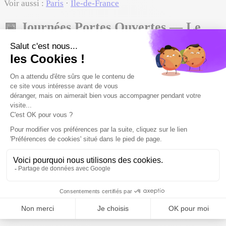
Voir aussi :
Paris
·
Île-de-France
📅
Journées Portes Ouvertes — Le
Cordon Bleu Paris - Institut d'arts
culinaires et de management hôtelier
2
JPO à venir · 2026-2027
Mis à jour le 1er juin 2026
Rechercher
Tout
Cette semaine
Ce mois
Mois prochain
🎓 Université
📚 BTS / BUT
⚙️ Ingénieurs
📊 Commerce
🎨
Art & Design
💻 Numérique
🏥 Santé
👗 Mode & Artisanat
🍽️ Hôtellerie
🤝 Social