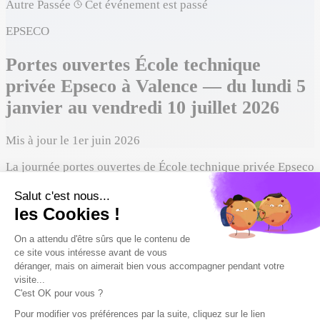
Autre
Passée
Cet événement est passé
EPSECO
Portes ouvertes École technique
privée Epseco à Valence — du lundi 5
janvier au vendredi 10 juillet 2026
Mis à jour le 1er juin 2026
La journée portes ouvertes de École technique privée Epseco
à Valence a eu lieu du 5 janvier au 10 juillet 2026, de 09:00 à
17:00.
Du lundi 5 janvier au vendredi 10 juillet 2026
Date
09:00 – 17:00
Horaires
Présentiel
Format