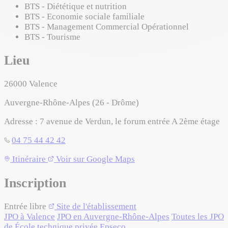
BTS - Diététique et nutrition
BTS - Economie sociale familiale
BTS - Management Commercial Opérationnel
BTS - Tourisme
Lieu
26000
Valence
Auvergne-Rhône-Alpes (26 - Drôme)
Adresse :
7 avenue de Verdun, le forum entrée A 2ème étage
04 75 44 42 42
Leaflet
|
©
OpenStreetMap
©
CARTO
Itinéraire
Voir sur Google Maps
+
Inscription
−
Entrée libre
Site de l'établissement
JPO à Valence
JPO en Auvergne-Rhône-Alpes
Toutes les JPO
de École technique privée Epseco