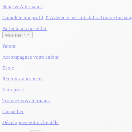
Stage & Alternance
Complète ton profil, l'IA détecte tes soft skills. Trouve ton sta
Parler à un conseiller
Vous êtes ?
Parent
Accompagnez votre enfant
École
Recrutez autrement
Entreprise
Trouvez vos alternants
Conseiller
Développez votre clientèle