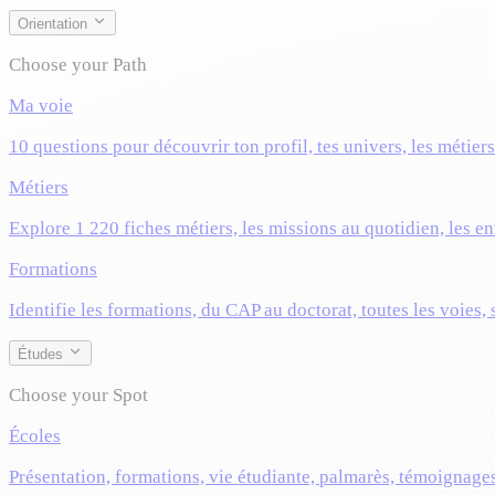
Orientation
Choose your Path
Ma voie
10 questions pour découvrir ton profil, tes univers, les métier
Métiers
Explore 1 220 fiches métiers, les missions au quotidien, les ent
Formations
Identifie les formations, du CAP au doctorat, toutes les voies,
Études
Choose your Spot
Écoles
Présentation, formations, vie étudiante, palmarès, témoignage