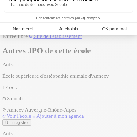
Leaflet
|
©
OpenStreetMap
©
CARTO
Itinéraire
Voir sur Google Maps
+
Inscription
−
Entrée libre
Site de l'établissement
Autres JPO de cette école
Autre
École supérieure d'ostéopathie animale d'Annecy
17
oct.
Samedi
Annecy
Auvergne-Rhône-Alpes
Voir l'école
Ajouter à mon agenda
Enregistrer
Autre