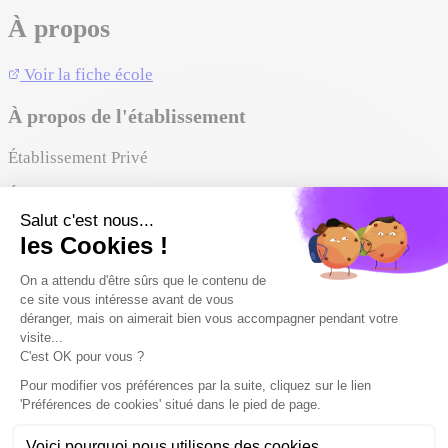
À propos
Voir la fiche école
À propos de l'établissement
Établissement Privé
École supérieure d'ostéopathie animale d'Annecy (ESOAA)
forme des ostéopathes animaliers à Seynod (Annecy) via des
formations professionnelles et journées portes ouvertes.
Lieu
74600
Annecy
Auvergne-Rhône-Alpes (74 - Haute-Savoie)
Adresse :
2 bis avenue Henri Zanaroli, Seynod
04 50 68 71 23