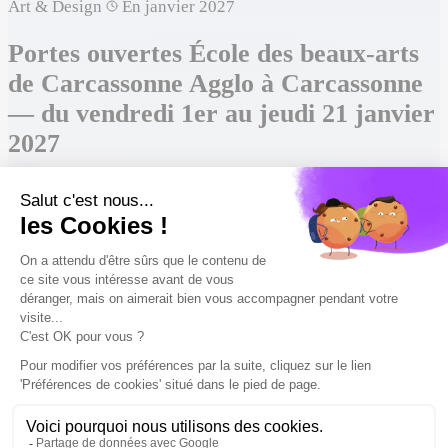
Art & Design
En janvier 2027
Portes ouvertes École des beaux-arts
de Carcassonne Agglo à Carcassonne
— du vendredi 1er au jeudi 21 janvier
2027
Mis à jour le 8 juin 2026
Google Agenda
Ajouter à mon agenda
Enregistrer
École des beaux-arts de Carcassonne Agglo ouvre ses portes
à Carcassonne du 1er janvier au 21 janvier 2027. Une bonne
occasion de découvrir les lieux, d'échanger avec les
étudiants et de poser tes questions. Tu pourras notamment
découvrir ses formations en Art & Design.
Du vendredi 1er au jeudi 21 janvier 2027
Date
Présentiel
Format