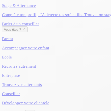
Stage & Alternance
Complète ton profil, l'IA détecte tes soft skills. Trouve ton sta
Parler à un conseiller
Vous êtes ?
Parent
Accompagnez votre enfant
École
Recrutez autrement
Entreprise
Trouvez vos alternants
Conseiller
Développez votre clientèle