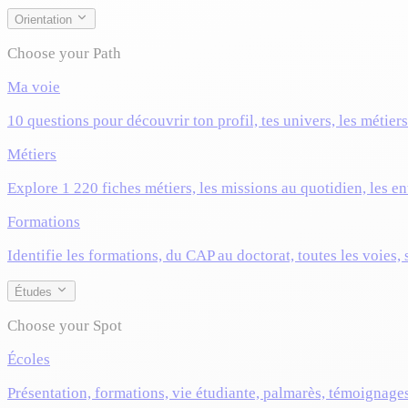
Orientation
Choose your Path
Ma voie
10 questions pour découvrir ton profil, tes univers, les métier
Métiers
Explore 1 220 fiches métiers, les missions au quotidien, les ent
Formations
Identifie les formations, du CAP au doctorat, toutes les voies,
Études
Choose your Spot
Écoles
Présentation, formations, vie étudiante, palmarès, témoignage