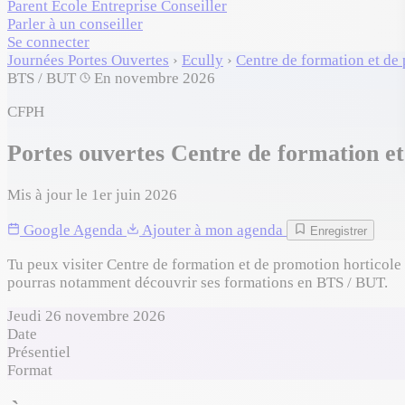
Parent
École
Entreprise
Conseiller
Parler à un conseiller
Se connecter
Journées Portes Ouvertes
›
Ecully
›
Centre de formation et de
BTS / BUT
En novembre 2026
CFPH
Portes ouvertes Centre de formation e
Mis à jour le 1er juin 2026
Google Agenda
Ajouter à mon agenda
Enregistrer
Tu peux visiter Centre de formation et de promotion horticole 
pourras notamment découvrir ses formations en BTS / BUT.
Jeudi 26 novembre 2026
Date
Présentiel
Format