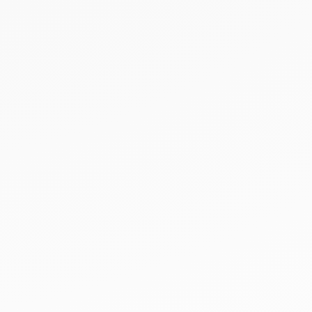
Leaflet
|
©
OpenStreetMap
©
CARTO