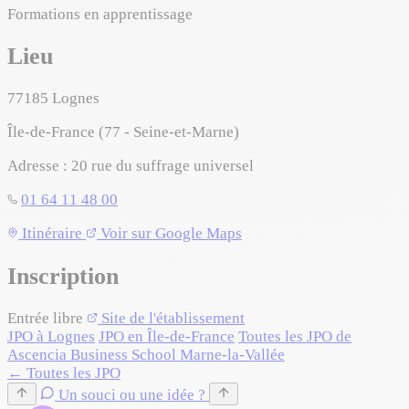
Formations en apprentissage
Lieu
77185
Lognes
Île-de-France (77 - Seine-et-Marne)
Adresse :
20 rue du suffrage universel
01 64 11 48 00
Leaflet
|
©
OpenStreetMap
©
CARTO
Itinéraire
Voir sur Google Maps
+
Inscription
−
Entrée libre
Site de l'établissement
JPO à Lognes
JPO en Île-de-France
Toutes les JPO de
Ascencia Business School Marne-la-Vallée
← Toutes les JPO
Un souci ou une idée ?