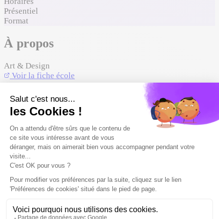
Horaires
Présentiel
Format
À propos
Art & Design
Voir la fiche école
À propos de l'établissement
Établissement Privé
Académie de Bande Dessinée Delcourt (ABD) : école des
métiers de la bande dessinée proposant formations, ateliers
et rencontres avec des professionnels de l'édition.
Lieu
75011
Paris
Île-de-France (75 - Paris)