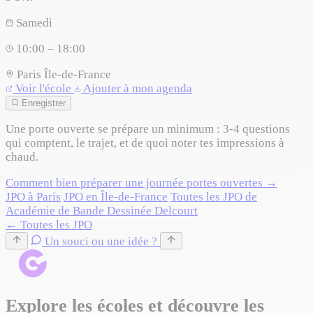
Samedi
10:00 – 18:00
Paris
Île-de-France
Voir l'école
Ajouter à mon agenda
Enregistrer
Une porte ouverte se prépare un minimum : 3-4 questions
qui comptent, le trajet, et de quoi noter tes impressions à
chaud.
Comment bien préparer une journée portes ouvertes →
JPO à Paris
JPO en Île-de-France
Toutes les JPO de
Académie de Bande Dessinée Delcourt
← Toutes les JPO
Un souci ou une idée ?
Explore les écoles et découvre les