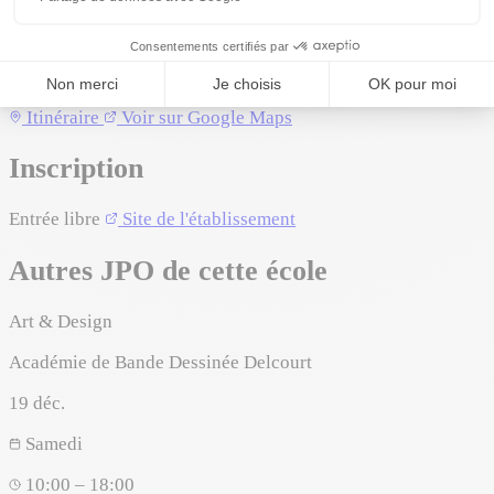
Adresse :
77 avenue de la République
01 71 32 87 26
Leaflet
|
©
OpenStreetMap
©
CARTO
Itinéraire
Voir sur Google Maps
+
Inscription
−
Entrée libre
Site de l'établissement
Autres JPO de cette école
Art & Design
Académie de Bande Dessinée Delcourt
19
déc.
Samedi
10:00 – 18:00