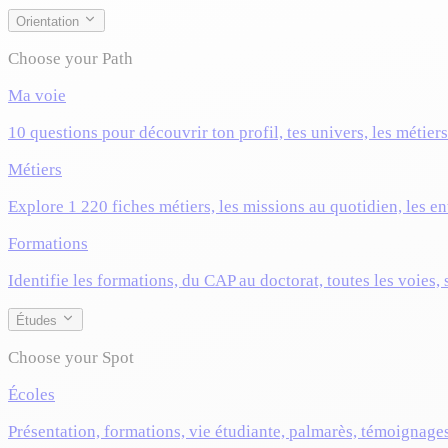
Orientation
Choose your Path
Ma voie
10 questions pour découvrir ton profil, tes univers, les métier
Métiers
Explore 1 220 fiches métiers, les missions au quotidien, les ent
Formations
Identifie les formations, du CAP au doctorat, toutes les voies,
Études
Choose your Spot
Écoles
Présentation, formations, vie étudiante, palmarès, témoignage