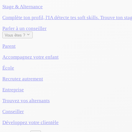
Stage & Alternance
Complète ton profil, l'IA détecte tes soft skills. Trouve ton sta
Parler à un conseiller
Vous êtes ?
Parent
Accompagnez votre enfant
École
Recrutez autrement
Entreprise
Trouvez vos alternants
Conseiller
Développez votre clientèle